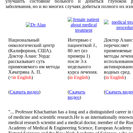
улучшить состояние больного и добиться глубокой р
заболевания, но и во многих случаях добиться полного их изл
Национальный
Интервью с
Доктор Аланс
онкологический центр
пациенткой J.,
перечисляет
(Калифорния, США).
80 лет (из
применяемые
Доктор Аланс Уордс
примера 1)
методы лечен
рассказывает суть
после 3-х
использовани
применяемого им метода
недельного
активирован
Хачатряна А. П.
курса лечения.
водных сред.
(<
in English
)
(
in English
)
(
in English
)
(
Скачать видео
)
(
Скачать
(
Скачать виде
видео
)
"... Professor Khachatrian has a long and a distinguished career in 
of medicine and scientific research.He is an internationally renow
medical research scientist and a medical doctor, member of the Ru
Academy of Medical & Engineering Science, European Academy 