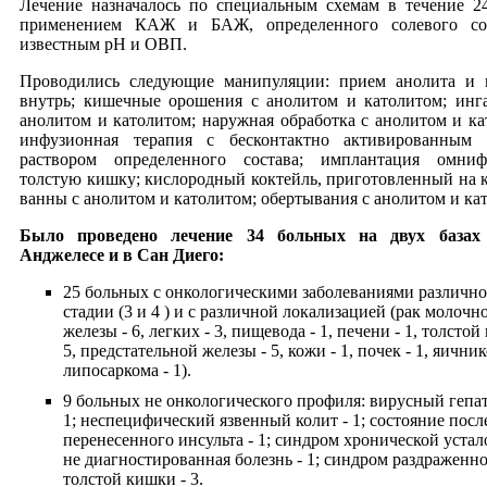
Лечение назначалось по специальным схемам в течение 2
применением КАЖ и БАЖ, определенного солевого сос
известным рН и ОВП.
Проводились следующие манипуляции: прием анолита и 
внутрь; кишечные орошения с анолитом и католитом; инг
анолитом и католитом; наружная обработка с анолитом и ка
инфузионная терапия с бесконтактно активированным 
раствором определенного состава; имплантация омни
толстую кишку; кислородный коктейль, приготовленный на к
ванны с анолитом и католитом; обертывания с анолитом и ка
Было проведено лечение 34 больных на двух базах
Анджелесе и в Сан Диего:
25 больных с онкологическими заболеваниями различн
стадии (3 и 4 ) и с различной локализацией (рак молочн
железы - 6, легких - 3, пищевода - 1, печени - 1, толстой
5, предстательной железы - 5, кожи - 1, почек - 1, яичнико
липосаркома - 1).
9 больных не онкологического профиля: вирусный гепат
1; неспецифический язвенный колит - 1; состояние посл
перенесенного инсульта - 1; синдром хронической устало
не диагностированная болезнь - 1; синдром раздраженн
толстой кишки - 3.