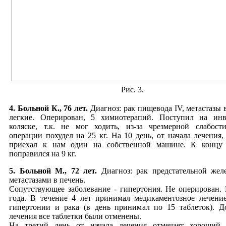
Рис. 3.
4. Больной К., 76 лет.
Диагноз: рак пищевода IV, метастазы в
легкие. Оперирован, 5 химиотерапий. Поступил на инв
коляске, т.к. не мог ходить, из-за чрезмерной слабост
операции похудел на 25 кг. На 10 день, от начала лечения,
приехал к нам один на собственной машине. К концу 
поправился на 9 кг.
5. Больной М., 72 лет.
Диагноз: рак предстательной желе
метастазами в печень.
Сопутствующее заболевание - гипертония. Не оперирован. 
года. В течение 4 лет принимал медикаментозное лечени
гипертонии и рака (в день принимал по 15 таблеток). Д
лечения все таблетки были отменены.
На третий день от начала лечения отмечает хороший а