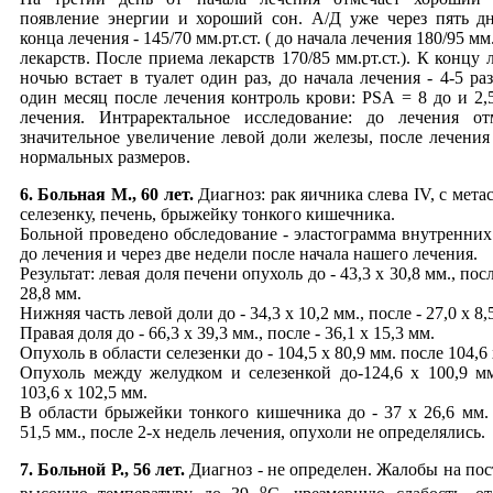
появление энергии и хороший сон. А/Д уже через пять д
конца лечения - 145/70 мм.рт.ст. ( до начала лечения 180/95 мм.
лекарств. После приема лекарств 170/85 мм.рт.ст.). К концу 
ночью встает в туалет один раз, до начала лечения - 4-5 ра
один месяц после лечения контроль крови: PSA = 8 до и 2,5
лечения. Интраректальное исследование: до лечения от
значительное увеличение левой доли железы, после лечения 
нормальных размеров.
6. Больная М., 60 лет.
Диагноз: рак яичника слева IV, с мета
селезенку, печень, брыжейку тонкого кишечника.
Больной проведено обследование - эластограмма внутренних
до лечения и через две недели после начала нашего лечения.
Результат: левая доля печени опухоль до - 43,3 х 30,8 мм., посл
28,8 мм.
Нижняя часть левой доли до - 34,3 х 10,2 мм., после - 27,0 х 8,
Правая доля до - 66,3 х 39,3 мм., после - 36,1 х 15,3 мм.
Опухоль в области селезенки до - 104,5 х 80,9 мм. после 104,6 
Опухоль между желудком и селезенкой до-124,6 х 100,9 мм
103,6 х 102,5 мм.
В области брыжейки тонкого кишечника до - 37 х 26,6 мм. 
51,5 мм., после 2-х недель лечения, опухоли не определялись.
7. Больной Р., 56 лет.
Диагноз - не определен. Жалобы на по
o