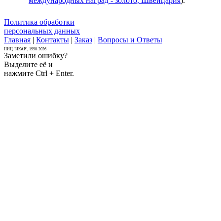
международных наград - золото, Швейцария
).
Политика обработки
персональных данных
Главная
|
Контакты
|
Заказ
|
Вопросы и Ответы
НИЦ "ИКАР", 1990-2026
Заметили ошибку?
Выделите её и
нажмите Ctrl + Enter.