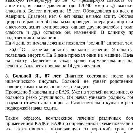
высокую температуру до 39
С, чрезмерную слабость, от
аппетита, высокое давление (до 170/90 мм.рт.ст.,) высоки
аллергию. Болеет в течение 15 лет. Обследовался во всех 
Америки. Диагноза нет. 6 лет назад начался асцит. Обслед
цирроза и рака нет. 4 года назад проведена операция - порто
анастомоз, асцит купировался, однако другие жалобы ( темп
слабость и др.) остались без изменений. В клинику п
родственники на машине.
На 4 день от начала лечения: появился "волчий" аппетит, те
o
- 36,6
С - такое же остается до конца лечения. Усталость
появилась энергия. На 6 день приехал один на машине. Нача
на работу. Давление и сахар крови нормализовались н
лечения. Аллергия прошла на 14 день лечения.
8. Больной Я., 87 лет.
Диагноз: состояние после по
ишемического инсульта. Больной не узнает родственни
говорит, самостоятельно не ест, не ходит.
Проведено 5 капельниц с БАЖ. Уже на третьей капельнице, с
больного резко улучшилось. Он начал узнавать родных, го
разумно отвечать на вопросы. Самостоятельно кушал в рест
поддержкой начал ходить.
Таким образом, комплексное лечение различных бо
применением КАЖ и БАЖ по определенной схеме показали
их эффективность, позволяющую за короткий срок не