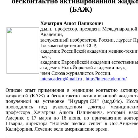
бесконтактно активированной жидк
(БАЖ)
Хачатрян Ашот Папикович
д.м.н., профессор, президент Международной
Академии,
заслуженный изобретатель России, лауреат 
Госкомизобретений СССР,
академик Российской академии медико-техни
наук,
академик Европейской академии естественны
академик Нью-Йоркской академии наук,
член Союза журналистов России.
interacadem@mail.ru
,
http://interacadem.ru/
Описан опыт применения в медицине контактно активир
жидкостей (КАЖ) и бесконтактно активированной жидкост
полученной на установке "Изумруд-СИ" (мод.04с). Иссл
проводились под руководством доктора медицински
профессора Хачатряна Ашота Папиковича, который нахо
Америке с 17 марта по 16 июня, по приглашению докто
Шварца, директора "Hollestic medical center" в Лос-Анджеле
Калифорния. Лечение вели американские врачи.