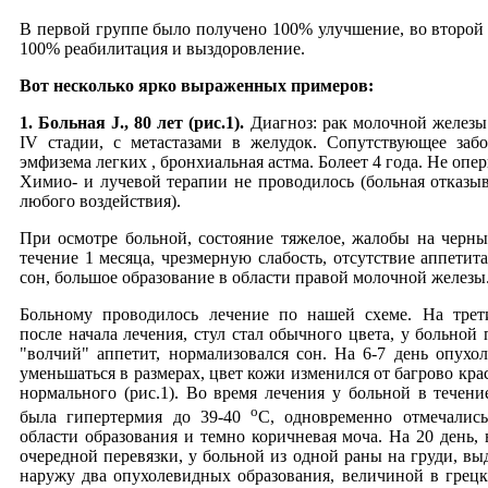
В первой группе было получено 100% улучшение, во второй 
100% реабилитация и выздоровление.
Вот несколько ярко выраженных примеров:
1.
Больная J., 80 лет (рис.1).
Диагноз: рак молочной железы 
IV стадии, с метастазами в желудок. Сопутствующее забо
эмфизема легких , бронхиальная астма. Болеет 4 года. Не опе
Химио- и лучевой терапии не проводилось (больная отказыв
любого воздействия).
При осмотре больной, состояние тяжелое, жалобы на черны
течение 1 месяца, чрезмерную слабость, отсутствие аппетита
сон, большое образование в области правой молочной железы
Больному проводилось лечение по нашей схеме. На трет
после начала лечения, стул стал обычного цвета, у больной 
"волчий" аппетит, нормализовался сон. На 6-7 день опухол
уменьшаться в размерах, цвет кожи изменился от багрово кра
нормального (рис.1). Во время лечения у больной в течени
o
была гипертермия до 39-40
С, одновременно отмечалис
области образования и темно коричневая моча. На 20 день, 
очередной перевязки, у больной из одной раны на груди, вы
наружу два опухолевидных образования, величиной в грецк