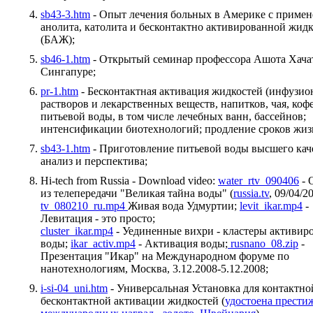
sb43-3.htm
- Опыт лечения больных в Америке с приме
анолита, католита и бесконтактно активированной жид
(БАЖ);
sb46-1.htm
- Открытый семинар профессора Ашота Хача
Сингапуре;
pr-1.htm
- Бесконтактная активация жидкостей (инфузи
растворов и лекарственных веществ, напитков, чая, кофе
питьевой воды, в том числе лечебных ванн, бассейнов;
интенсификации биотехнологий; продление сроков жиз
sb43-1.htm
- Приготовление питьевой воды высшего кач
анализ и перспектива;
Hi-tech from Russia - Download video:
water_rtv_090406
- 
из телепередачи "Великая тайна воды" (
russia.tv
, 09/04/2
tv_080210_ru.mp4
Живая вода Удмуртии;
levit_ikar.mp4
-
Левитация - это просто;
cluster_ikar.mp4
- Уединенные вихри - кластеры активир
воды;
ikar_activ.mp4
- Активация воды;
rusnano_08.zip
-
Презентация "Икар" на Международном форуме по
нанотехнологиям, Москва, 3.12.2008-5.12.2008;
i-si-04_uni.htm
- Универсальная Установка для контактно
бесконтактной активации жидкостей (
удостоена прест