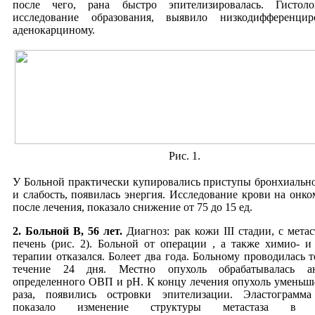
после чего, рана быстро эпителизировалась. Гистолог
исследование образования, выявило низкодифференцир
аденокарциному.
Рис. 1.
У Больной практически купировались приступы бронхиальн
и слабость, появилась энергия. Исследование крови на онко
после лечения, показало снижение от 75 до 15 ед.
2. Больной В, 56 лет.
Диагноз: рак кожи III стадии, с метас
печень (рис. 2). Больной от операции , а также химио- и
терапии отказался. Болеет два года. Больному проводилась т
течение 24 дня. Местно опухоль обрабатывалась ан
определенного ОВП и рН. К концу лечения опухоль уменьши
раза, появились островки эпителизации. Эластограмма
показало изменение структуры метастаза в с