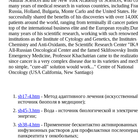
Natural Sciences and the New York Academy of Sciences, who c
many years of medical research in various countries, including Fra
Russia, Holland, Bulgaria, Monte Carlo and the United States. He
successfully shared the benefits of his discoveries with over 14,00
patients around the world, ranging from terminally ill cancer patien
top of the international business elite and the European royalty.Du
many years of his scientific research, working with such renowned
institutions as the Institute of Cytology and Genetics, the Institutes
Chemistry and Anti-Oxidants, the Scientific Research Center "IK
All-Russian Oncological Center and the famed Sklifosovsky Institu
Emergency Medicine, Professor Khachatrian came to the realizatio
since cancer is a very complex disease due to its varieties and me
no simple, "cure-all" solution would work..." Centre of National
Oncology (USA California, New Santiago)
sb17-4.htm
- Метод адаптивного лечения (искусственны
источник биополя в медицине);
sb45-3.htm
- Вода - источник биологической и электрич
энергии;
sb38-4.htm
- Применение бесконтактно активированных
инфузионных растворов для профилактики послеопера
панкреатита у онкобольных;