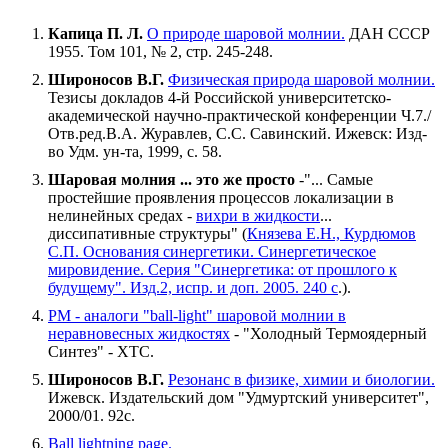
Капица П. Л.
О природе шаровой молнии.
ДАН СССР
1955. Том 101, № 2, стр. 245-248.
Широносов В.Г.
Физическая природа шаровой молнии.
Тезисы докладов 4-й Российской университетско-
академической научно-практической конференции Ч.7./
Отв.ред.В.А. Журавлев, С.С. Савинский. Ижевск: Изд-
во Удм. ун-та, 1999, с. 58.
Шаровая молния ... это же просто
-"... Самые
простейшие проявления процессов локализации в
нелинейных средах -
вихри в жидкости
...
диссипативные структуры" (
Князева Е.Н., Курдюмов
С.П. Основания синергетики. Синергетическое
мировидение. Серия "Синергетика: от прошлого к
будущему". Изд.2, испр. и доп. 2005. 240 с
.).
РМ - аналоги "ball-light" шаровой молнии в
неравновесных жидкостях
- "Холодный Термоядерный
Синтез" - ХТС.
Широносов В.Г.
Резонанс в физике, химии и биологии.
Ижевск. Издательский дом "Удмуртский университет",
2000/01. 92c.
Ball lightning page.