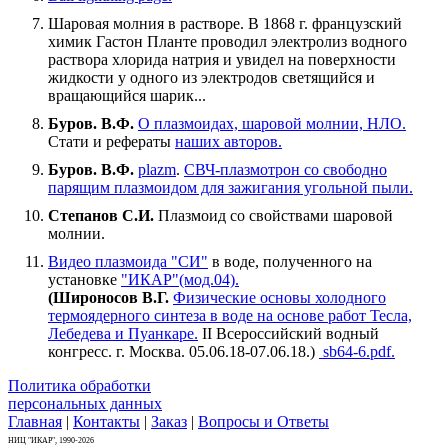
Шаровая молния в растворе. В 1868 г. французский
химик Гастон Планте проводил электролиз водного
раствора хлорида натрия и увидел на поверхности
жидкости у одного из электродов светящийся и
вращающийся шарик...
Буров. В.Ф.
О плазмоидах, шаровой молнии, НЛО.
Стати и рефераты
наших авторов.
Буров. В.Ф.
plazm
.
СВЧ-плазмотрон со свободно
парящим плазмоидом для зажигания угольной пыли.
Степанов С.И.
Плазмоид со свойствами шаровой
молнии.
Видео плазмоида "СИ"
в воде, полученного на
установке
"ИКАР"(мод.04).
(Широносов В.Г.
Физические основы холодного
термоядерного синтеза в воде на основе работ Тесла,
Лебедева и Пуанкаре.
II Всероссийский водный
конгресс. г. Москва. 05.06.18-07.06.18.)
sb64-6.pdf.
Политика обработки
персональных данных
Главная
|
Контакты
|
Заказ
|
Вопросы и Ответы
НИЦ "ИКАР", 1990-2026