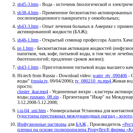
sb45-3.htm
- Вода - источник биологической и электриче
sb38-4.htm
- Применение бесконтактно активированных
послеоперационного панкреатита у онкобольных;
sb43-3.htm
- Опыт лечения больных в Америке с примене
активированной жидкости (БАЖ);
sb46-1.htm
- Открытый семинар профессора Ашота Хачат
pr-1.htm
- Бесконтактная активация жидкостей (инфузио
напитков, чая, кофе, питьевой воды, в том числе лечеб
биотехнологий; продление сроков жизни);
sb43-1.htm
- Приготовление питьевой воды высшего каче
Hi-tech from Russia - Download video:
water_rtv_090406
- 
воды" (
russia.tv
, 09/04/2006);
tv_080210_ru.mp4
Живая во
просто;
cluster_ikar.mp4
- Уединенные вихри - кластеры активир
воды;
rusnano_08.zip
- Презентация "Икар" на Междунар
3.12.2008-5.12.2008;
i-si-04_uni.htm
- Универсальная Установка для контактно
(
удостоена престижных международных наград - золот
Инфузионные растворы
для
БАЖ
, Производитель
«Рес
пленки на основе полипропилена Propyflex® фирмы «Ko