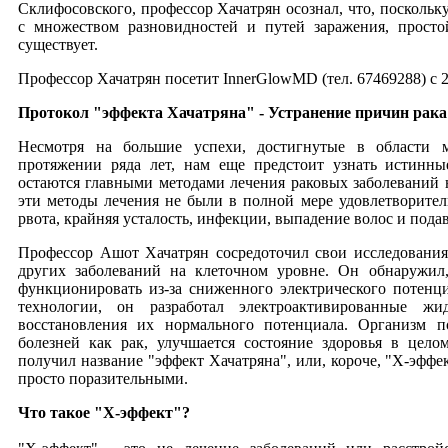
Склифосовского, профессор Хачатрян осознал, что, поскольк
с множеством разновидностей и путей заражения, прост
существует.
Профессор Хачатрян посетит InnerGlowMD (тел. 67469288) с 23
Протокол "эффекта Хачатряна" - Устранение причин рака 
Несмотря на большие успехи, достигнутые в области
протяжении ряда лет, нам еще предстоит узнать истинн
остаются главными методами лечения раковых заболеваний 
эти методы лечения не были в полной мере удовлетворител
рвота, крайняя усталость, инфекции, выпадение волос и пода
Профессор Ашот Хачатрян сосредоточил свои исследования
других заболеваний на клеточном уровне. Он обнаружил
функционировать из-за сниженного электрического потенц
технологии, он разработал электроактивированные жи
восстановления их нормального потенциала. Организм п
болезней как рак, улучшается состояние здоровья в цело
получил название "эффект Хачатряна", или, короче, "Х-эфф
просто поразительными.
Что такое "Х-эффект"?