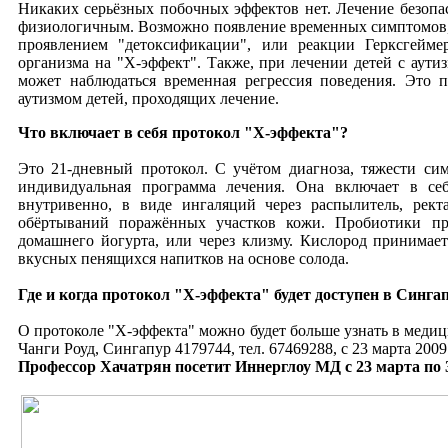
Никаких серьёзных побочных эффектов нет. Лечение безопас
физиологичным. Возможно появление временных симптомов, 
проявлением "детоксификации", или реакции Герксгейме
организма на "Х-эффект". Также, при лечении детей с аут
может наблюдаться временная регрессия поведения. Это 
аутизмом детей, проходящих лечение.
Что включает в себя протокол "Х-эффекта"?
Это 21-дневный протокол. С учётом диагноза, тяжести си
индивидуальная программа лечения. Она включает в себ
внутривенно, в виде ингаляций через распылитель, рек
обёртываний поражённых участков кожи. Пробиотики пр
домашнего йогурта, или через клизму. Кислород принимает
вкусных пенящихся напитков на основе солода.
Где и когда протокол "Х-эффекта" будет доступен в Синга
О протоколе "Х-эффекта" можно будет больше узнать в меди
Чанги Роуд, Сингапур 4179744, тел. 67469288, с 23 марта 2009 
Профессор Хачатрян посетит Иннерглоу МД с 23 марта по 3