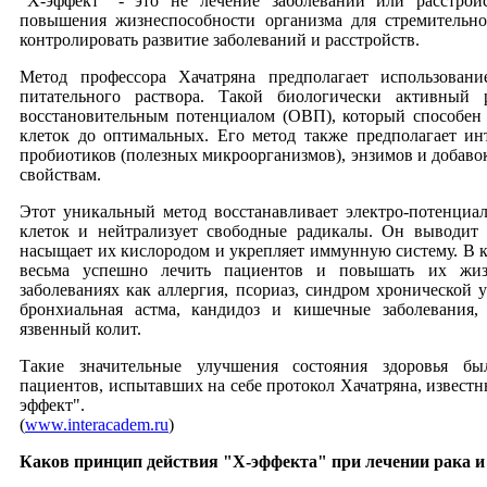
"Х-эффект" - это не лечение заболеваний или расстро
повышения жизнеспособности организма для стремительно
контролировать развитие заболеваний и расстройств.
Метод профессора Хачатряна предполагает использовани
питательного раствора. Такой биологически активный 
восстановительным потенциалом (ОВП), который способен 
клеток до оптимальных. Его метод также предполагает и
пробиотиков (полезных микроорганизмов), энзимов и добаво
свойствам.
Этот уникальный метод восстанавливает электро-потенциа
клеток и нейтрализует свободные радикалы. Он выводит и
насыщает их кислородом и укрепляет иммунную систему. В 
весьма успешно лечить пациентов и повышать их жиз
заболеваниях как аллергия, псориаз, синдром хронической у
бронхиальная астма, кандидоз и кишечные заболевания
язвенный колит.
Такие значительные улучшения состояния здоровья б
пациентов, испытавших на себе протокол Хачатряна, известны
эффект".
(
www.interacadem.ru
)
Каков принцип действия "Х-эффекта" при лечении рака и