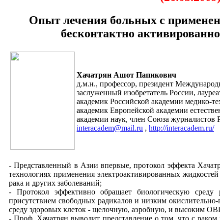
Опыт лечения больных с применен
бесконтактно активированн
Хачатрян Ашот Папикович
д.м.н., профессор, президент Междунаро
заслуженный изобретатель России, лауре
академик Российской академии медико-те
академик Европейской академии естеств
академии наук, член Союза журналистов 
interacadem@mail.ru
,
http://interacadem.ru/
- Представленный в Азии впервые, протокол эффекта Хачат
технологиях применения электроактивированных жидкостей 
рака и других заболеваний;
- Протокол эффективно обращает биологическую среду 
присутствием свободных радикалов и низким окислительно-
среду здоровых клеток - щелочную, аэробную, и высоким ОВ
- Проф. Хачатрян выводит представление о том, что с рако