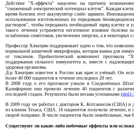
Действие "Х-эффекта" нацелено на причину возникнове
"сниженный электрический потенциал клеток". Каждая клетка 
время болезни этот аккумулятор слабо заряжен. Инновацион
использование изготовленных по передовым биомедицинск
растворов", чтобы передавать необходимый заряд клетке и 
такого лечения устраняется негативное влияние болезни н
ослаблении симптомов, увеличении энергии, а в некоторых сл
Профессор Хачатрян поддерживает идею о том, что появлени
нормальной кишечной микрофлоры, которая важна для иммун
от токсинов. Пробиотический компонент протокола "Х
поддержания сильного иммунитета и, вместе с надлежащи
здоровья организма.
Д-р Хачатрян известен в России как врач и учёный. Он исп
более 40 000 пациентов в течение последних 20 лет.
В 2008 году о его протоколе узнали в Соединённых Шта
Калифорнии они провели лечение 40 пациентов с различн
последней стадии. Результаты были весьма успешными (
sb43-
В 2009 году он работал с доктором К. Котсанисом (США) и
из клиник Техаса, США. 16 пациентов получили лечение, и п
скорой поправке. В числе пациентов были онкобольные, чья б
Существуют ли какие-либо побочные эффекты или ослож