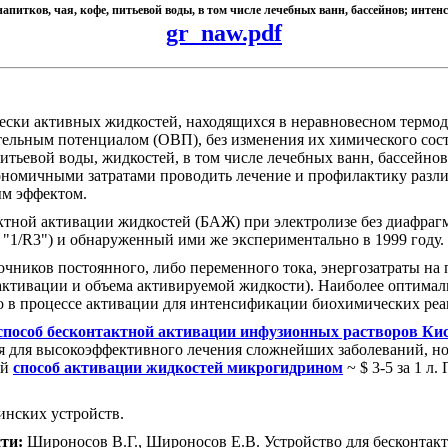
апитков, чая, кофе, питьевой воды, в том числе лечебных ванн, бассейнов; инте
gr_naw.pdf
ски активных жидкостей, находящихся в неравновесном термод
тельным потенциалом (ОВП), без изменения их химического сос
 питьевой воды, жидкостей, в том числе лечебных ванн, бассейн
кономичными затратами проводить лечение и профилактику разл
ым эффектом.
ктной активации жидкостей (БАЖ) при электролизе без диафрагм
1/R3") и обнаруженный ими же экспериментально в 1999 году.
очников постоянного, либо переменного тока, энергозатраты на
ни активации и объема активируемой жидкости). Наиболее оптим
но в процессе активации для интенсификации биохимических реа
способ бесконтактной активации инфузионных растворов Ки
 для высокоэффективного лечения сложнейших заболеваний, но
ий
способ активации жидкостей микрогидрином
~ $ 3-5 за 1 л
нских устройств.
ти:
Широносов В.Г., Широносов Е.В. Устройство для бесконтакт