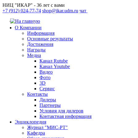
НИЦ "ИКАР" - 36 лет с вами
+7 (912) 024-77-74
shop@ikar.udm.ru
чат
О Компании
Информация
Основные результаты
Достижения
Награды
Медиа
Канал Rutube
Канал Youtube
Видео
Фото
3D
Сервис
Контакты
Дилеры
Партнеры
Условия для дилеров
Контактная информация
Энциклопедия
Журнал "МИС-РТ"
Кафедра