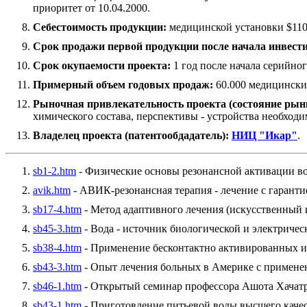
приоритет от 10.04.2000.
Себестоимость продукции:
медицинской установки $1100
Срок продажи первой продукции после начала инвест
Срок окупаемости проекта:
1 год после начала серийног
Примерный объем годовых продаж:
60.000 медицинских
Рыночная привлекательность проекта (состояние рын
химического состава, перспективы - устройства необход
Владелец проекта (патентообдадатель):
НИЦ "Икар"
.
sb1-2.htm
- Физические основы резонансной активации в
avik.htm
- АВИК-резонансная терапия - лечение с гаранти
sb17-4.htm
- Метод адаптивного лечения (искусственный 
sb45-3.htm
- Вода - источник биологической и электричес
sb38-4.htm
- Применение бесконтактно активированных и
sb43-3.htm
- Опыт лечения больных в Америке с применен
sb46-1.htm
- Открытый семинар профессора Ашота Хачатр
sb43-1.htm
- Приготовление питьевой воды высшего качест