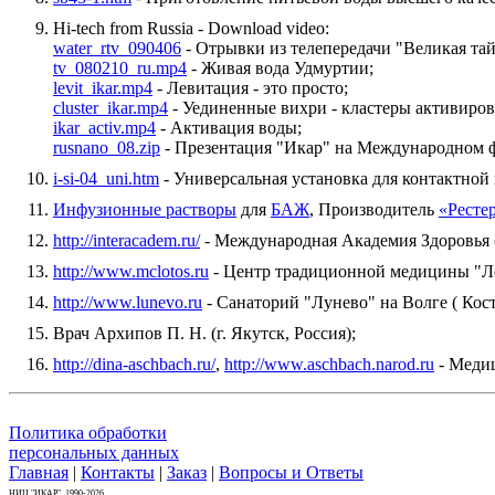
Hi-tech from Russia - Download video:
water_rtv_090406
- Отрывки из телепередачи "Великая тай
tv_080210_ru.mp4
- Живая вода Удмуртии;
levit_ikar.mp4
- Левитация - это просто;
cluster_ikar.mp4
- Уединенные вихри - кластеры активиро
ikar_activ.mp4
- Активация воды;
rusnano_08.zip
- Презентация "Икар" на Международном фо
i-si-04_uni.htm
- Универсальная установка для контактной
Инфузионные растворы
для
БАЖ
, Производитель
«Ресте
http://interacadem.ru/
- Международная Академия Здоровья (
http://www.mclotos.ru
- Центр традиционной медицины "Лот
http://www.lunevo.ru
- Санаторий "Лунево" на Волге ( Костр
Врач Архипов П. Н. (г. Якутск, Россия);
http://dina-aschbach.ru/
,
http://www.aschbach.narod.ru
- Медиц
Политика обработки
персональных данных
Главная
|
Контакты
|
Заказ
|
Вопросы и Ответы
НИЦ "ИКАР", 1990-2026