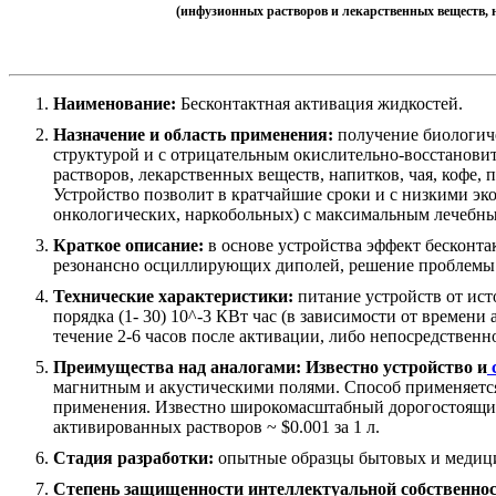
(инфузионных растворов и лекарственных веществ, н
Наименование:
Бесконтактная активация жидкостей.
Назначение и область применения:
получение биологиче
структурой и с отрицательным окислительно-восстанови
растворов, лекарственных веществ, напитков, чая, кофе,
Устройство позволит в кратчайшие сроки и с низкими э
онкологических, наркобольных) с максимальным лечебн
Краткое описание:
в основе устройства эффект бесконта
резонансно осциллирующих диполей, решение проблемы "
Технические характеристики:
питание устройств от ист
порядка (1- 30) 10^-3 КВт час (в зависимости от време
течение 2-6 часов после активации, либо непосредствен
Преимущества над аналогами:
Известно устройство и
магнитным и акустическими полями. Способ применяется
применения. Известно широкомасштабный дорогостоящ
активированных растворов ~ $0.001 за 1 л.
Стадия разработки:
опытные образцы бытовых и медици
Степень защищенности интеллектуальной собственнос