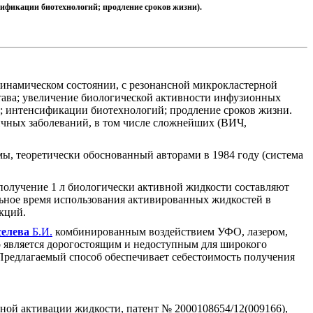
нсификации биотехнологий; продление сроков жизни).
инамическом состоянии, с резонансной микрокластерной
тава; увеличение биологической активности инфузионных
ов; интенсификации биотехнологий; продление сроков жизни.
ичных заболеваний, в том числе сложнейших (ВИЧ,
ы, теоретически обоснованный авторами в 1984 году (система
 получение 1 л биологически активной жидкости составляют
альное время использования активированных жидкостей в
кций.
селева
Б.И.
комбинированным воздействием УФО, лазером,
 является дорогостоящим и недоступным для широкого
. Предлагаемый способ обеспечивает себестоимость получения
ной активации жидкости, патент № 2000108654/12(009166),