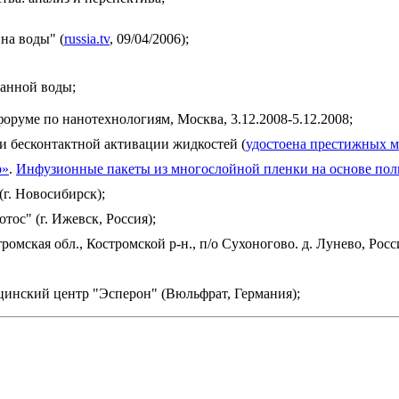
на воды" (
russia.tv
, 09/04/2006);
ванной воды;
руме по нанотехнологиям, Москва, 3.12.2008-5.12.2008;
 и бесконтактной активации жидкостей (
удостоена престижных м
р»
.
Инфузионные пакеты из многослойной пленки на основе пол
г. Новосибирск);
ос" (г. Ижевск, Россия);
омская обл., Костромской р-н., п/о Сухоногово. д. Лунево, Росс
инский центр "Эсперон" (Вюльфрат, Германия);