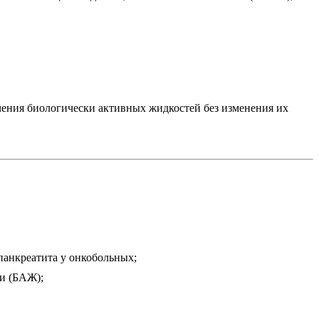
чения биологически активных жидкостей без изменения их
анкреатита у онкобольных;
ти (БАЖ);