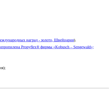
еждународных наград - золото, Швейцария
).
ипропилена Propyflex® фирмы «Kobusch – Sengewald»;
ия);