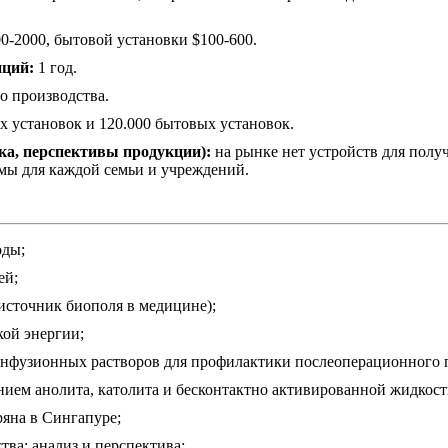
-2000, бытовой установки $100-600.
иций:
1 год.
о производства.
 установок и 120.000 бытовых установок.
ка, перспективы продукции):
на рынке нет устройств для полу
имы для каждой семьи и учреждений.
оды;
ей;
источник биополя в медицине);
кой энергии;
нфузионных растворов для профилактики послеоперационного п
ием анолита, католита и бесконтактно активированной жидкос
яна в Сингапуре;
ва: анализ и перспектива;