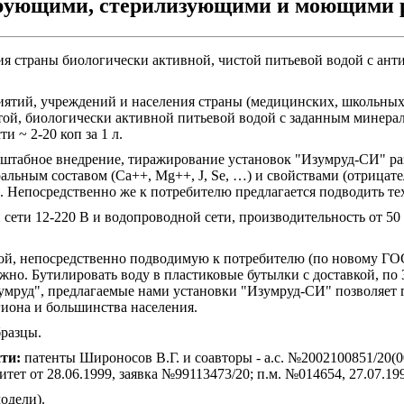
рующими, стерилизующими и моющими р
я страны биологически активной, чистой питьевой водой с а
иятий, учреждений и населения страны (медицинских, школьны
ой, биологически активной питьевой водой с заданным минер
 ~ 2-20 коп за 1 л.
сштабное внедрение, тиражирование установок "Изумруд-СИ" р
льным составом (Ca++, Mg++, J, Se, …) и свойствами (отрицат
Непосредственно же к потребителю предлагается подводить те
сети 12-220 В и водопроводной сети, производительность от 50 л
ой, непосредственно подводимую к потребителю (по новому ГОСТУ
о. Бутилировать воду в пластиковые бутылки с доставкой, по 3
зумруд", предлагаемые нами установки "Изумруд-СИ" позволяет
гиона и большинства населения.
разцы.
ти:
патенты Широносов В.Г. и соавторы - а.с. №2002100851/20(00
итет от 28.06.1999, заявка №99113473/20; п.м. №014654, 27.07.199
одели).