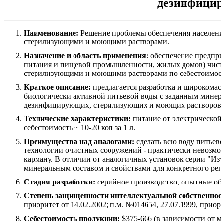
дезинфици
Наименование:
Решение проблемы обеспечения населени
стерилизующими и моющими растворами.
Назначение и область применения:
обеспечение предпр
питания и пищевой промышленности, жилых домов) чист
стерилизующими и моющими растворами по себестоимости
Краткое описание:
предлагается разработка и широкома
биологически активной питьевой воды с заданным минера
дезинфицирующих, стерилизующих и моющих растворов. 
Технические характеристики:
питание от электрической 
себестоимость ~ 10-20 коп за 1 л.
Преимущества над аналогами:
сделать всю воду питьев
технологии очистных сооружений - практически невозможн
карману. В отличии от аналогичных установок серии "И
минеральным составом и свойствами для конкретного ре
Стадия разработки:
серийное производство, опытные об
Степень защищенности интеллектуальной собственнос
приоритет от 14.02.2002; п.м. №014654, 27.07.1999, приор
Себестоимость продукции:
$375-666 (в зависимости от м