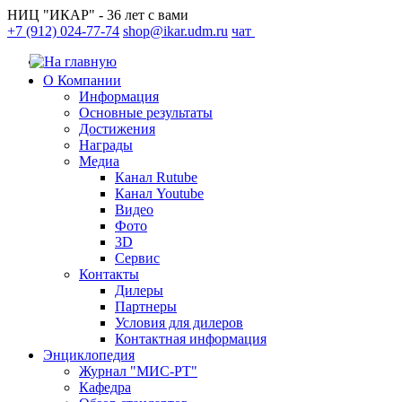
НИЦ "ИКАР" - 36 лет с вами
+7 (912) 024-77-74
shop@ikar.udm.ru
чат
О Компании
Информация
Основные результаты
Достижения
Награды
Медиа
Канал Rutube
Канал Youtube
Видео
Фото
3D
Сервис
Контакты
Дилеры
Партнеры
Условия для дилеров
Контактная информация
Энциклопедия
Журнал "МИС-РТ"
Кафедра