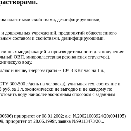
астворами.
нтиоксидантными свойствами, дезинфицирующими,
х и дошкольных учреждений, предприятий общественного
альным составом и свойствами, дезинфицирующими,
азличных модификаций и производительности для получения:
ельный ОВП, микрокластерная резонансная структура),
хническую воду.
/час и выше, энергозатраты ~ 10^-3 КВт час на 1 л.,
, 300-500 л/день на человека), учитывая тех. состояние и
 руб. за 1 л, экономически не выгодно и не каждому по
 готовить воду наиболее экономным способом с заданным
0606) приоритет от 08.01.2002; а.с. №20021003924/20(004105)
9, приоритет от 28.06.1999г, заявка №99113473/20...