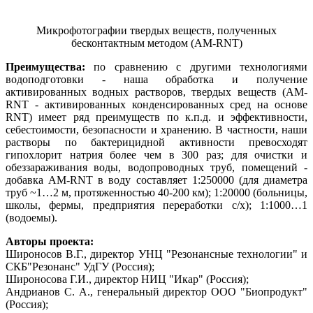
Микрофотографии твердых веществ, полученных
бесконтактным методом (AM-RNT)
Преимущества:
по сравнению с другими технологиями
водоподготовки - наша обработка и получение
активированных водных растворов, твердых веществ (AM-
RNT - активированных конденсированных сред на основе
RNT) имеет ряд преимуществ по к.п.д. и эффективности,
себестоимости, безопасности и хранению. В частности, наши
растворы по бактерицидной активности превосходят
гипохлорит натрия более чем в 300 раз; для очистки и
обеззараживания воды, водопроводных труб, помещений -
добавка AM-RNT в воду составляет 1:250000 (для диаметра
труб ~1…2 м, протяженностью 40-200 км); 1:20000 (больницы,
школы, фермы, предприятия переработки с/х); 1:1000…1
(водоемы).
Авторы проекта:
Широносов В.Г., директор УНЦ "Резонансные технологии" и
СКБ"Резонанс" УдГУ (Россия);
Широносова Г.И., директор НИЦ "Икар" (Россия);
Андрианов С. А., генеральный директор ООО "Биопродукт"
(Россия);