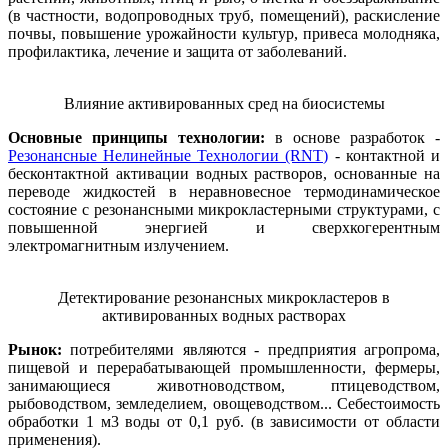
(в частности, водопроводных труб, помещений), раскисление
почвы, повышение урожайности культур, привеса молодняка,
профилактика, лечение и защита от заболеваний.
Влияние активированных сред на биосистемы
Основные принципы технологии:
в основе разработок -
Резонансные Нелинейные Технологии (RNT)
- контактной и
бесконтактной активации водных растворов, основанные на
переводе жидкостей в неравновесное термодинамическое
состояние с резонансными микрокластерными структурами, с
повышенной энергией и сверхкогерентным
электромагнитным излучением.
Детектирование резонансных микрокластеров в
активированных водных растворах
Рынок:
потребителями являются - предприятия агропрома,
пищевой и перерабатывающей промышленности, фермеры,
занимающиеся животноводством, птицеводством,
рыбоводством, земледелием, овощеводством... Себестоимость
обработки 1 м3 воды от 0,1 руб. (в зависимости от области
применения).